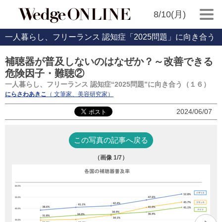
8/10(月)
一人暮らし、フリーランス 認知症「2025問題」に向き合う
補聴器が普及しないのはなぜか？～改善できる
危険因子・難聴②
一人暮らし、フリーランス 認知症“2025問題”に向き合う（１６）
にらさわあきこ
（ 文筆家、美容研究家）
2024/06/07
この写真の記事へ戻る
（画像
1
/7）
「J