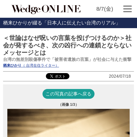
8/7(金)
栖来ひかりが綴る「日本人に伝えたい台湾のリアル」
＜世論はなぜ呪いの言葉を投げつけるのか＞社
会が発するべき、次の凶行への連鎖とならない
メッセージとは
台湾の無差別殺傷事件で「被害者遺族の言葉」が社会に与えた衝撃
栖来ひかり
（ 台湾在住ライター）
2024/07/18
この写真の記事へ戻る
（画像
1
/3）
（Go