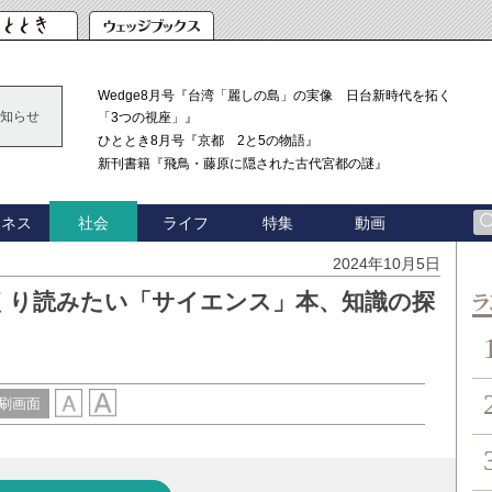
Wedge8月号『台湾「麗しの島」の実像 日台新時代を拓く
知らせ
「3つの視座」』
ひととき8月号『京都 2と5の物語』
新刊書籍『飛鳥・藤原に隠された古代宮都の謎』
ジネス
ライフ
特集
動画
社会
2024年10月5日
くり読みたい「サイエンス」本、知識の探
ン
刷画面