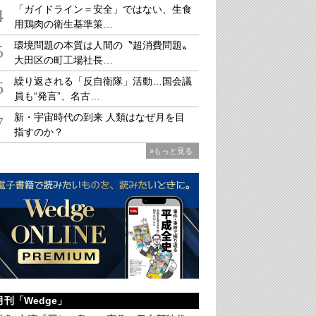
「ガイドライン＝安全」ではない、生食
4
用鶏肉の衛生基準策…
環境問題の本質は人間の〝超消費問題〟
5
大田区の町工場社長…
学 人類が生み出した福音と災厄
繰り返される「反自衛隊」活動…国会議
ズ・ヴィンセント（著）、
6
（訳）
員も“発言”、名古…
 3520円（税込）
新・宇宙時代の到来 人類はなぜ月を目
7
指すのか？
»もっと見る
月刊「Wedge」