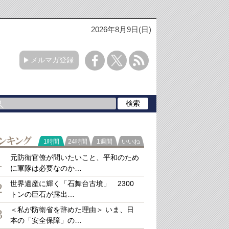
2026年8月9日(日)
メルマガ登録
ラ
1時間
24時間
1週間
いいね
キング
元防衛官僚が問いたいこと、平和のため
1
に軍隊は必要なのか…
世界遺産に輝く「石舞台古墳」 2300
2
トンの巨石が露出…
＜私が防衛省を辞めた理由＞ いま、日
3
本の「安全保障」の…