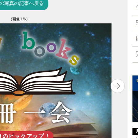
の写真の記事へ戻る
（画像
1
/6）
計測の科
ジェーム
小坂恵理
築地書館