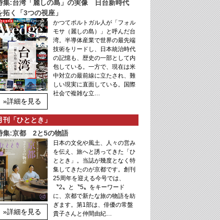
特集:台湾「麗しの島」の実像 日台新時代
を拓く「3つの視座」
かつてポルトガル人が「フォル
モサ（麗しの島）」と呼んだ台
湾。半導体産業で世界の最先端
技術をリードし、日本統治時代
の記憶も、歴史の一部として内
包している。一方で、現在は米
中対立の最前線に立たされ、難
しい現実に直面している。国際
社会で複雑な立…
»詳細を見る
月刊「ひととき」
特集:京都 2と5の物語
日本の文化や風土、人々の営み
を伝え、旅へと誘ってきた「ひ
ととき」。当誌が幾度となく特
集してきたのが京都です。創刊
25周年を迎える今号では、
〝2〟と〝5〟をキーワード
に、京都で新たな旅の物語を紡
ぎます。第1部は、俳優の常盤
»詳細を見る
貴子さんと仲間由紀…