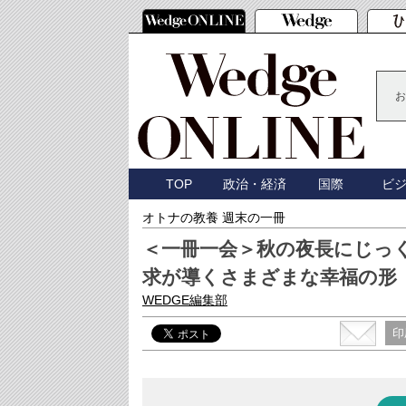
お
TOP
政治・経済
国際
ビ
オトナの教養 週末の一冊
＜一冊一会＞秋の夜長にじっ
求が導くさまざまな幸福の形
WEDGE編集部
印