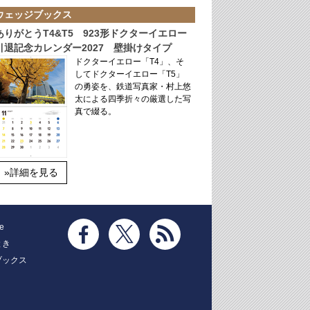
ウェッジブックス
ありがとうT4&T5 923形ドクターイエロー
引退記念カレンダー2027 壁掛けタイプ
ドクターイエロー「T4」、そ
してドクターイエロー「T5」
の勇姿を、鉄道写真家・村上悠
太による四季折々の厳選した写
真で綴る。
»詳細を見る
e
とき
ブックス