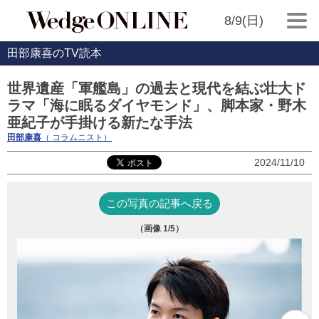
8/9(日)
田部康喜のTV読本
世界遺産「軍艦島」の過去と現代を結ぶ壮大ド
ラマ「海に眠るダイヤモンド」、脚本家・野木
亜紀子が手掛ける新たな手法
田部康喜
（ コラムニスト）
2024/11/10
この写真の記事へ戻る
（画像
1
/5）
ホ