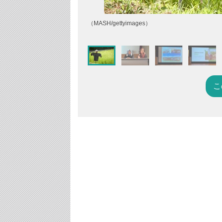
（MASH/gettyimages）
こ