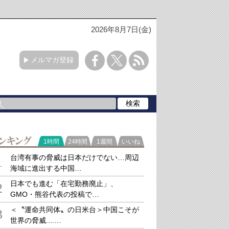
2026年8月7日(金)
メルマガ登録
ラ
1時間
24時間
1週間
いいね
キング
台湾有事の脅威は日本だけでない…周辺
1
海域に進出する中国…
日本でも進む「在宅勤務廃止」、
2
GMO・熊谷代表の投稿で…
＜〝運命共同体〟の日米台＞中国こそが
3
世界の脅威....…