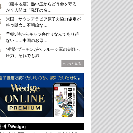
〈熊本地震〉熱中症からどう命を守る
4
か？人間は「発汗の名…
米国・サウジアラビア原子力協力協定が
5
持つ懸念…不明瞭な…
ウムで登壇したロザリー・エラサスさん（右）とファウシク・レスタリさん（筆者
早朝5時からキャラ弁作りなんてあり得
6
ない……中国のお母…
“劣勢”プーチンがベラルーシ軍の参戦へ
7
圧力、それでも独…
»もっと見る
月刊「Wedge」