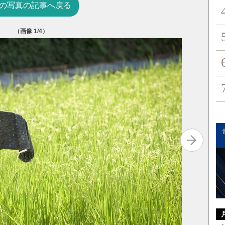
の写真の記事へ戻る
（画像
1
/4）
シンポジ