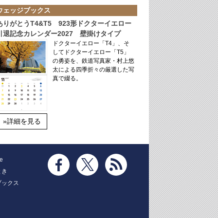
ウェッジブックス
ありがとうT4&T5 923形ドクターイエロー
引退記念カレンダー2027 壁掛けタイプ
ドクターイエロー「T4」、そ
してドクターイエロー「T5」
の勇姿を、鉄道写真家・村上悠
太による四季折々の厳選した写
真で綴る。
»詳細を見る
e
とき
ブックス