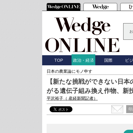
お
TOP
国際
ビ
政治・経済
日本の農業論にモノ申す
【新たな挑戦ができない日本
がる遺伝子組み換え作物、新
平沢裕子
（ 産経新聞記者）
印