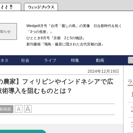
Wedge8月号『台湾「麗しの島」の実像 日台新時代を拓く
知らせ
「3つの視座」』
ひととき8月号『京都 2と5の物語』
新刊書籍『飛鳥・藤原に隠された古代宮都の謎』
ジネス
社会
ライフ
特集
動画
2024年12月19日
の農家】フィリピンやインドネシアで広
ン
技術導入を阻むものとは？
刷画面