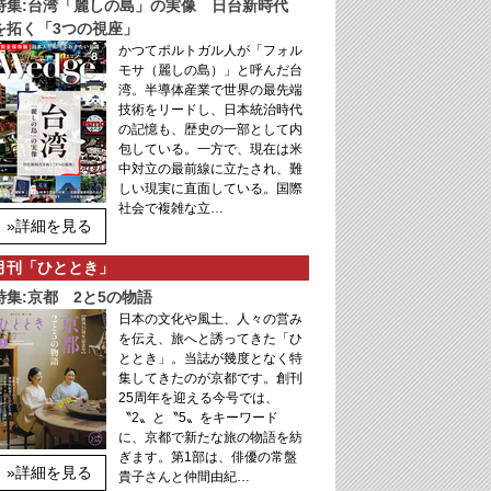
特集:台湾「麗しの島」の実像 日台新時代
を拓く「3つの視座」
かつてポルトガル人が「フォル
モサ（麗しの島）」と呼んだ台
湾。半導体産業で世界の最先端
技術をリードし、日本統治時代
の記憶も、歴史の一部として内
包している。一方で、現在は米
中対立の最前線に立たされ、難
しい現実に直面している。国際
社会で複雑な立…
»詳細を見る
月刊「ひととき」
特集:京都 2と5の物語
日本の文化や風土、人々の営み
を伝え、旅へと誘ってきた「ひ
ととき」。当誌が幾度となく特
集してきたのが京都です。創刊
25周年を迎える今号では、
〝2〟と〝5〟をキーワード
に、京都で新たな旅の物語を紡
ぎます。第1部は、俳優の常盤
»詳細を見る
貴子さんと仲間由紀…