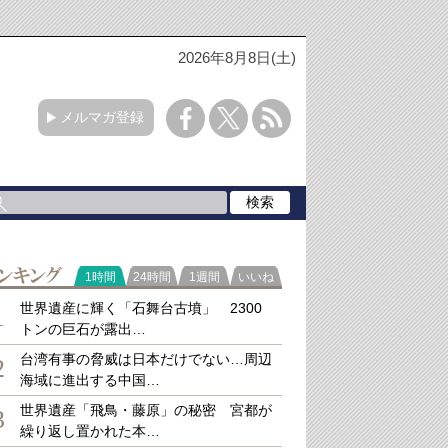
2026年8月8日(土)
メルマガ登録
ラ
1時間
24時間
1週間
いいね
キング
世界遺産に輝く「石舞台古墳」 2300
1
トンの巨石が露出…
台湾有事の脅威は日本だけでない…周辺
2
海域に進出する中国…
世界遺産「飛鳥・藤原」の秘密 宮都が
3
繰り返し置かれた本…