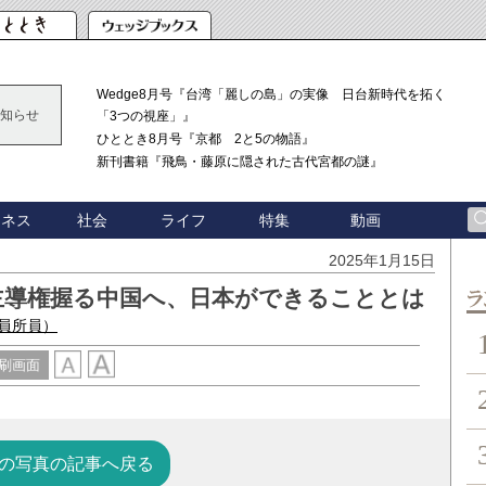
Wedge8月号『台湾「麗しの島」の実像 日台新時代を拓く
知らせ
「3つの視座」』
ひととき8月号『京都 2と5の物語』
新刊書籍『飛鳥・藤原に隠された古代宮都の謎』
ジネス
社会
ライフ
特集
動画
2025年1月15日
主導権握る中国へ、日本ができることとは
ン
客員所員）
刷画面
の写真の記事へ戻る