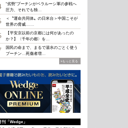
“劣勢”プーチンがベラルーシ軍の参戦へ
4
圧力、それでも独…
＜〝運命共同体〟の日米台＞中国こそが
大
5
世界の脅威....…
【平安京以前の京都には何があったの
6
か？】〈千年の都〉を…
国民の命まで、まるで湯水のごとく使う
7
プーチン…死傷者増…
»もっと見る
月刊「Wedge」