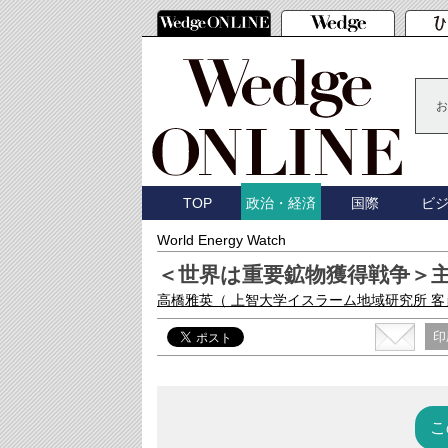
お
TOP
国際
ビ
政治・経済
World Energy Watch
＜世界は重要鉱物獲得戦争＞
高橋雅英
（ 上智大学イスラーム地域研究所 
印
こ