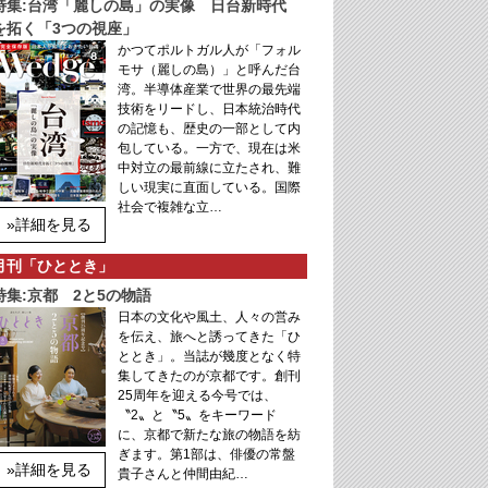
特集:台湾「麗しの島」の実像 日台新時代
を拓く「3つの視座」
かつてポルトガル人が「フォル
モサ（麗しの島）」と呼んだ台
湾。半導体産業で世界の最先端
技術をリードし、日本統治時代
の記憶も、歴史の一部として内
包している。一方で、現在は米
中対立の最前線に立たされ、難
しい現実に直面している。国際
社会で複雑な立…
»詳細を見る
月刊「ひととき」
特集:京都 2と5の物語
日本の文化や風土、人々の営み
を伝え、旅へと誘ってきた「ひ
ととき」。当誌が幾度となく特
集してきたのが京都です。創刊
25周年を迎える今号では、
〝2〟と〝5〟をキーワード
に、京都で新たな旅の物語を紡
ぎます。第1部は、俳優の常盤
»詳細を見る
貴子さんと仲間由紀…