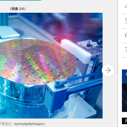
（画像
1
/4）
写真を拡
kynny/gettyimages）