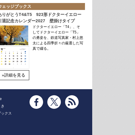
ウェッジブックス
ありがとうT4&T5 923形ドクターイエロー
引退記念カレンダー2027 壁掛けタイプ
ドクターイエロー「T4」、そ
してドクターイエロー「T5」
の勇姿を、鉄道写真家・村上悠
太による四季折々の厳選した写
真で綴る。
»詳細を見る
e
とき
ブックス