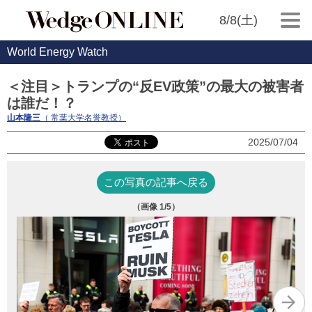
8/8(土)
World Energy Watch
＜注目＞トランプの“反EV政策”の最大の被害者
は誰だ！？
山本隆三
（ 常葉大学名誉教授）
2025/07/04
この写真の記事へ戻る
（画像
1
/5）
写