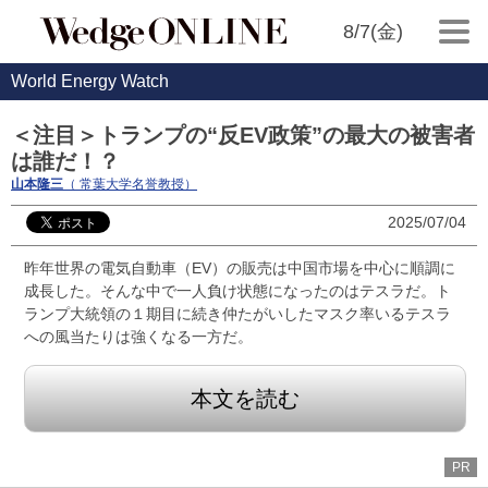
8/7(金)
World Energy Watch
＜注目＞トランプの“反EV政策”の最大の被害者
は誰だ！？
山本隆三
（ 常葉大学名誉教授）
2025/07/04
昨年世界の電気自動車（EV）の販売は中国市場を中心に順調に
成長した。そんな中で一人負け状態になったのはテスラだ。ト
ランプ大統領の１期目に続き仲たがいしたマスク率いるテスラ
への風当たりは強くなる一方だ。
本文を読む
PR