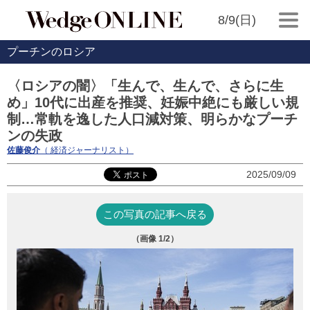
8/9(日)
プーチンのロシア
〈ロシアの闇〉「生んで、生んで、さらに生
め」10代に出産を推奨、妊娠中絶にも厳しい規
制…常軌を逸した人口減対策、明らかなプーチ
ンの失政
佐藤俊介
（ 経済ジャーナリスト）
2025/09/09
この写真の記事へ戻る
（画像
1
/2）
ロ
って