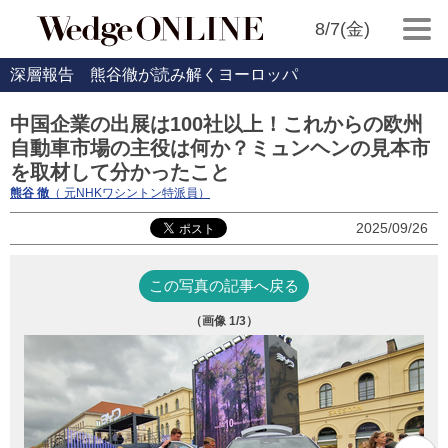
8/7(金)
深層報告 熊谷徹が読み解くヨーロッパ
中国企業の出展は100社以上！これからの欧州
自動車市場の主役は何か？ミュンヘンの見本市
を取材して分かったこと
熊谷 徹
（ 元NHKワシントン特派員）
2025/09/26
この写真の記事へ戻る
（画像
1
/3）
I
れ