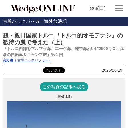
8/9(日)
古希バックパッカー海外放浪記
超・親日国家トルコ『トルコ的オモテナシ』の
歓待の嵐で考えた（上）
『トルコ西部をマルマラ海、エーゲ海、地中海沿いに2500キロ、猛
暑の自転車＆キャンプ旅』第１回
高野凌
（ 古希バックパッカー）
2025/10/19
この写真の記事へ戻る
（画像
1
/5）
荷
の