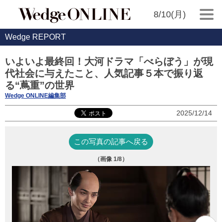
8/10(月)
Wedge REPORT
いよいよ最終回！大河ドラマ「べらぼう」が現
代社会に与えたこと、人気記事５本で振り返
る“蔦重”の世界
Wedge ONLINE編集部
2025/12/14
この写真の記事へ戻る
（画像
1
/8）