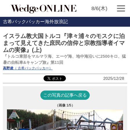
8/6(木)
古希バックパッカー海外放浪記
イスラム教大国トルコ『津々浦々のモスクに泊
まって見えてきた庶民の信仰と宗教指導者イマ
ムの実像』(上)
『トルコ東部をマルマラ海、エーゲ海、地中海沿いに2500キロ、猛
暑の自転車&キャンプ旅』第11回
高野凌
（ 古希バックパッカー）
2025/12/28
この写真の記事へ戻る
（画像
1
/5）
チ