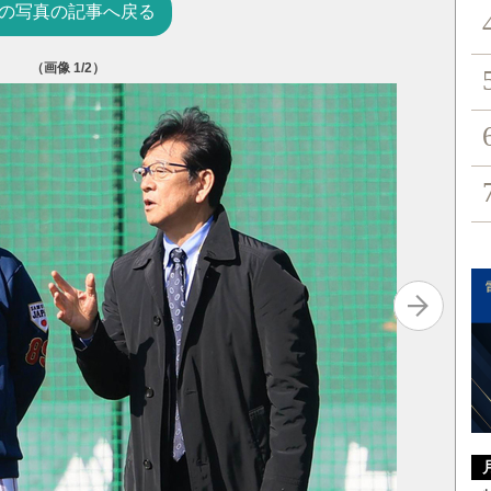
の写真の記事へ戻る
（画像
1
/2）
『WBC
（三木謙
￥
1,980