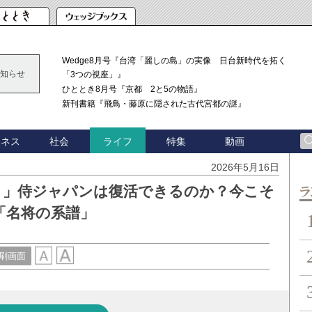
Wedge8月号『台湾「麗しの島」の実像 日台新時代を拓く
知らせ
「3つの視座」』
ひととき8月号『京都 2と5の物語』
新刊書籍『飛鳥・藤原に隠された古代宮都の謎』
ジネス
社会
特集
動画
ライフ
2026年5月16日
２」侍ジャパンは復活できるのか？今こそ
ン
「名将の系譜」
刷画面