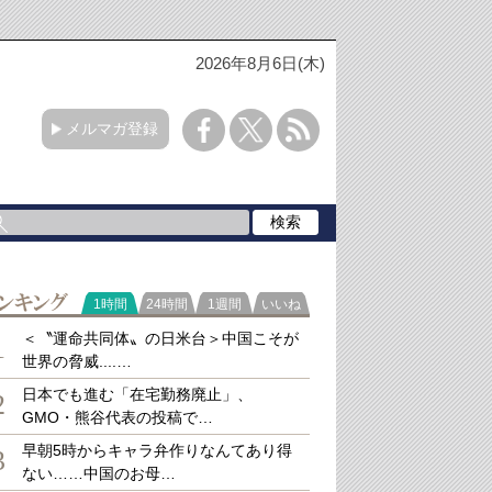
2026年8月6日(木)
メルマガ登録
ラ
1時間
24時間
1週間
いいね
キング
＜〝運命共同体〟の日米台＞中国こそが
1
世界の脅威....…
日本でも進む「在宅勤務廃止」、
2
GMO・熊谷代表の投稿で…
早朝5時からキャラ弁作りなんてあり得
3
ない……中国のお母…