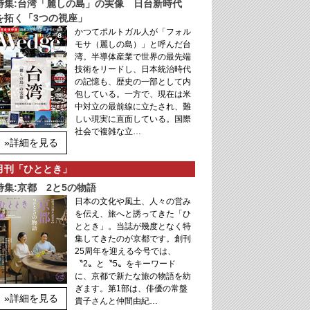
特集:台湾「麗しの島」の実像 日台新時代
を拓く「3つの視座」
かつてポルトガル人が「フォル
モサ（麗しの島）」と呼んだ台
湾。半導体産業で世界の最先端
技術をリードし、日本統治時代
の記憶も、歴史の一部として内
包している。一方で、現在は米
中対立の最前線に立たされ、難
しい現実に直面している。国際
社会で複雑な立…
»詳細を見る
月刊「ひととき」
特集:京都 2と5の物語
日本の文化や風土、人々の営み
を伝え、旅へと誘ってきた「ひ
ととき」。当誌が幾度となく特
集してきたのが京都です。創刊
25周年を迎える今号では、
〝2〟と〝5〟をキーワード
に、京都で新たな旅の物語を紡
ぎます。第1部は、俳優の常盤
»詳細を見る
貴子さんと仲間由紀…