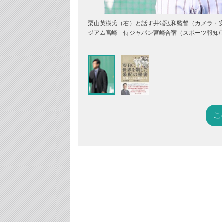
栗山英樹氏（右）と話す井端弘和監督（カメラ・安
ジアム宮崎 侍ジャパン宮崎合宿（スポーツ報知/
こ