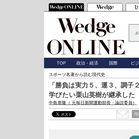
お
TOP
政治・経済
国際
ビ
スポーツ名著から読む現代史
「勝負は実力５、運３、調子
学びたい栗山英樹が継承した
中島章隆
（ 元毎日新聞運動部長・論説委員）
印