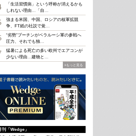
「生活習慣病」という呼称が消えるかも
4
しれない理由…「自…
強まる米国、中国、ロシアの核軍拡競
5
争、FT紙の社説で覚…
世界を制した采配の秘密 三原ノートと栗山メモ』
“劣勢”プーチンがベラルーシ軍の参戦へ
将、金沢隆大著、2026年文芸春秋刊）
6
税込
圧力、それでも独…
猛暑による死亡の多い欧州でエアコンが
7
少ない理由…建物と…
»もっと見る
月刊「Wedge」