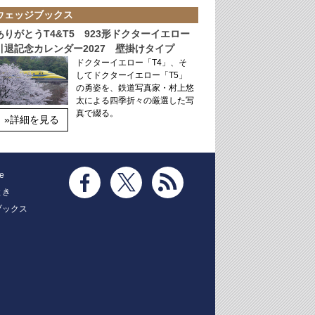
ウェッジブックス
ありがとうT4&T5 923形ドクターイエロー
引退記念カレンダー2027 壁掛けタイプ
ドクターイエロー「T4」、そ
してドクターイエロー「T5」
の勇姿を、鉄道写真家・村上悠
太による四季折々の厳選した写
真で綴る。
»詳細を見る
e
とき
ブックス