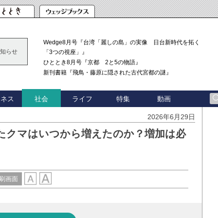
Wedge8月号『台湾「麗しの島」の実像 日台新時代を拓く
知らせ
「3つの視座」』
ひととき8月号『京都 2と5の物語』
新刊書籍『飛鳥・藤原に隠された古代宮都の謎』
ジネス
ライフ
特集
動画
社会
2026年6月29日
たクマはいつから増えたのか？増加は必
刷画面