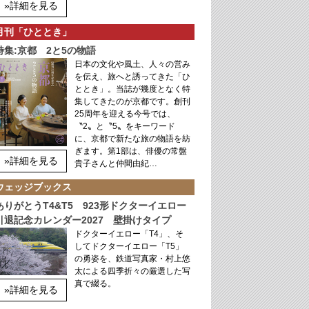
»詳細を見る
月刊「ひととき」
特集:京都 2と5の物語
日本の文化や風土、人々の営み
を伝え、旅へと誘ってきた「ひ
ととき」。当誌が幾度となく特
集してきたのが京都です。創刊
25周年を迎える今号では、
〝2〟と〝5〟をキーワード
に、京都で新たな旅の物語を紡
ぎます。第1部は、俳優の常盤
»詳細を見る
貴子さんと仲間由紀…
ウェッジブックス
ありがとうT4&T5 923形ドクターイエロー
引退記念カレンダー2027 壁掛けタイプ
ドクターイエロー「T4」、そ
してドクターイエロー「T5」
の勇姿を、鉄道写真家・村上悠
太による四季折々の厳選した写
真で綴る。
»詳細を見る