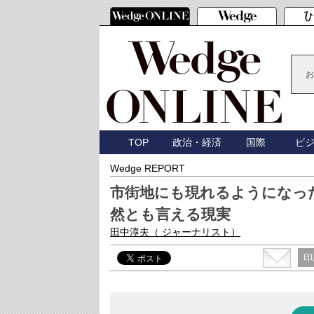
お
TOP
政治・経済
国際
ビ
Wedge REPORT
市街地にも現れるようになっ
然とも言える現実
田中淳夫
（ ジャーナリスト）
印