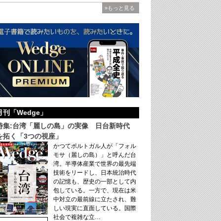
»もっと見る
月刊「Wedge」
特集:台湾「麗しの島」の実像 日台新時代
を拓く「3つの視座」
かつてポルトガル人が「フォル
モサ（麗しの島）」と呼んだ台
湾。半導体産業で世界の最先端
技術をリードし、日本統治時代
の記憶も、歴史の一部として内
包している。一方で、現在は米
中対立の最前線に立たされ、難
しい現実に直面している。国際
社会で複雑な立…