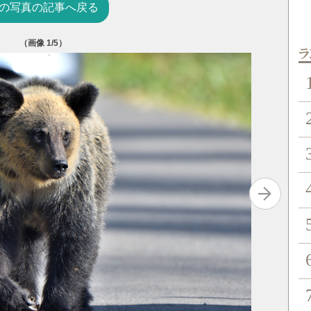
の写真の記事へ戻る
（画像
1
/5）
岩手県一
ン