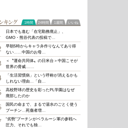
ラ
1時間
24時間
1週間
いいね
関市の山で見かけた樹洞（筆者撮影、以下同）
キング
日本でも進む「在宅勤務廃止」、
1
GMO・熊谷代表の投稿で…
早朝5時からキャラ弁作りなんてあり得
2
ない……中国のお母…
＜〝運命共同体〟の日米台＞中国こそが
3
世界の脅威....…
「生活習慣病」という呼称が消えるかも
4
しれない理由…「自…
高校野球の歴史を彩ったPL学園はなぜ
5
廃部したのか
国民の命まで、まるで湯水のごとく使う
6
プーチン…死傷者増…
“劣勢”プーチンがベラルーシ軍の参戦へ
7
圧力、それでも独…