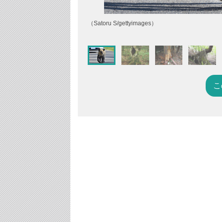
（Satoru S/gettyimages）
こ