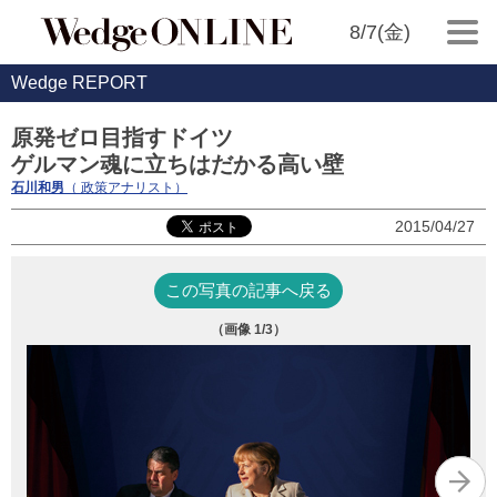
8/7(金)
Wedge REPORT
原発ゼロ目指すドイツ
ゲルマン魂に立ちはだかる高い壁
石川和男
（ 政策アナリスト）
2015/04/27
この写真の記事へ戻る
（画像
1
/3）