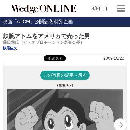
8/8(土)
映画「ATOM」公開記念 特別企画
鉄腕アトムをアメリカで売った男
藤田潔氏（ビデオプロモーション名誉会長）
飯尾佳央
2009/10/20
この写真の記事へ戻る
（画像
1
/2）
N