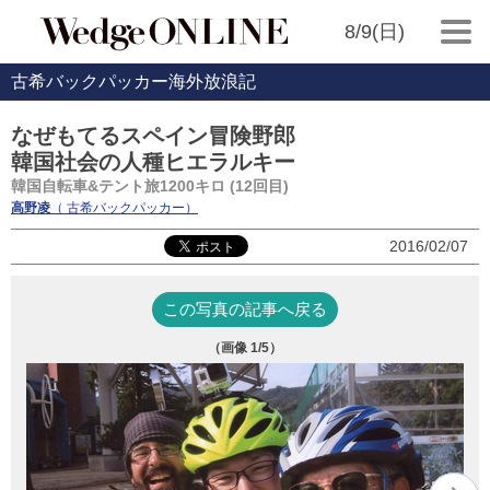
8/9(日)
古希バックパッカー海外放浪記
なぜもてるスペイン冒険野郎
韓国社会の人種ヒエラルキー
韓国自転車&テント旅1200キロ (12回目)
高野凌
（ 古希バックパッカー）
2016/02/07
この写真の記事へ戻る
（画像
1
/5）