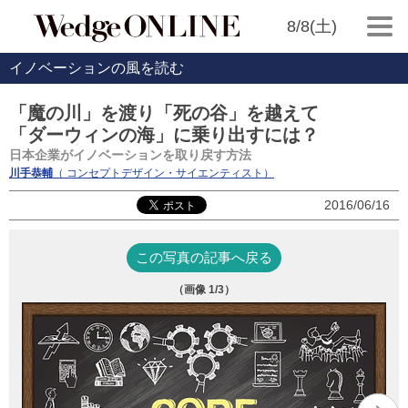
8/8(土)
イノベーションの風を読む
「魔の川」を渡り「死の谷」を越えて
「ダーウィンの海」に乗り出すには？
日本企業がイノベーションを取り戻す方法
川手恭輔
（ コンセプトデザイン・サイエンティスト）
2016/06/16
この写真の記事へ戻る
（画像
1
/3）