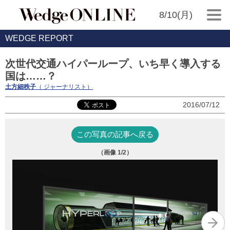
8/10(月)
WEDGE REPORT
次世代交通ハイパーループ、いち早く導入する
国は……？
土方細秩子
（ ジャーナリスト）
2016/07/12
この写真の記事へ戻る
（画像
1
/2）