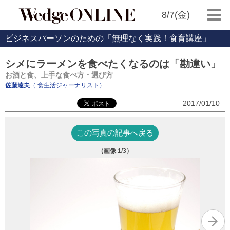
8/7(金)
ビジネスパーソンのための「無理なく実践！食育講座」
シメにラーメンを食べたくなるのは「勘違い」
お酒と食、上手な食べ方・選び方
佐藤達夫
（ 食生活ジャーナリスト）
2017/01/10
この写真の記事へ戻る
（画像
1
/3）
iSt