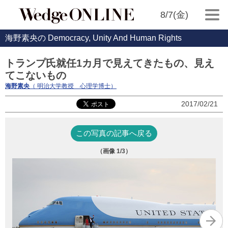
8/7(金)
海野素央の Democracy, Unity And Human Rights
トランプ氏就任1カ月で見えてきたもの、見え
てこないもの
海野素央
（ 明治大学教授 心理学博士）
2017/02/21
この写真の記事へ戻る
（画像
1
/3）
写