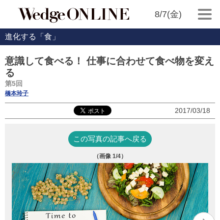
8/7(金)
進化する「食」
意識して食べる！ 仕事に合わせて食べ物を変え
る
第5回
橋本玲子
2017/03/18
この写真の記事へ戻る
（画像
1
/4）
写