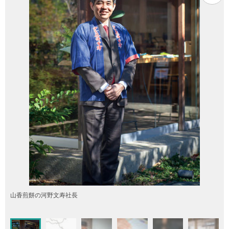
山香煎餅の河野文寿社長