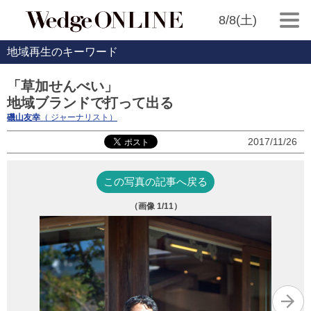
8/8(土)
地域再生のキーワード
「草加せんべい」
地域ブランドで打って出る
磯山友幸
（ ジャーナリスト）
2017/11/26
この写真の記事へ戻る
（画像
1
/11）
草
ッ
る