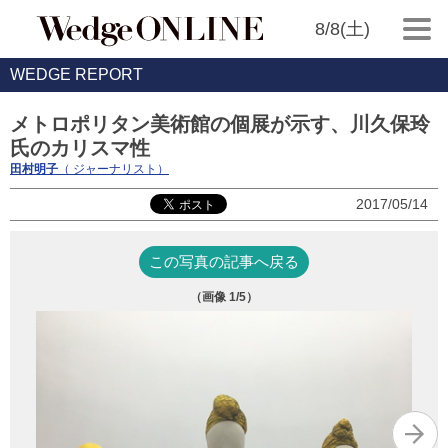
8/8(土)
WEDGE REPORT
メトロポリタン美術館の個展が示す、川久保玲
氏のカリスマ性
田村明子
（ ジャーナリスト）
2017/05/14
この写真の記事へ戻る
（画像
1
/5）