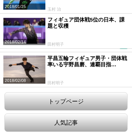
2018/01/25
玉村 治
フィギュア団体戦5位の日本、課
題と収穫
2018/02/14
田村明子
PR
平昌五輪フィギュア男子・団体戦
率いる宇野昌磨、連覇目指…
2018/02/08
田村明子
トップページ
人気記事