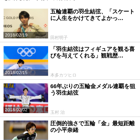
五輪連覇の羽生結弦、「スケート
に人生をかけてきてよかっ…
2018/02/19
田村明子
「羽生結弦はフィギュアを観る喜
びを与えてくれる」観戦歴…
2018/02/15
本多カツヒロ
66年ぶりの五輪金メダル連覇を狙
う羽生結弦
2018/02/02
玉村 治
圧倒的強さで五輪「金」最短距離
の小平奈緒