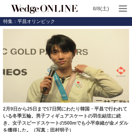
8/8(土)
特集：平昌オリンピック
2月9日から25日まで17日間にわたり韓国・平昌で行われて
いる冬季五輪。男子フィギュアスケートの羽生結弦に続
き、女子スピードスケートの500mでも小平奈緒が金メダル
を獲得した。（写真：田村明子）