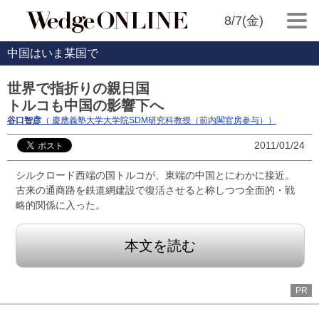
8/7(金)
中国はいま某国で
世界で指折りの親日国
トルコも中国の影響下へ
谷口智彦
（ 慶應義塾大学大学院SDM研究科教授（前内閣官房参与））
2011/01/24
シルクロード西端の国トルコが、東端の中国とにわかに接近。
古来の通商路を鉄道網建設で復活させると称しつつ全面的・戦
略的関係に入った。
本文を読む
PR