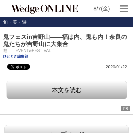
8/7(金)
旬・美・遊
鬼フェスin吉野山――福は内、鬼も内！奈良の
鬼たちが吉野山に大集合
遊――EVENT&FESTIVAL
ひととき編集部
2020/01/22
本文を読む
PR