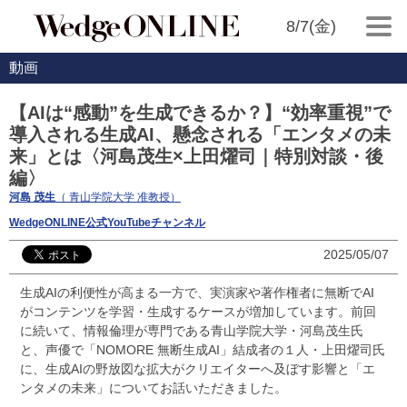
8/7(金)
動画
【AIは“感動”を生成できるか？】“効率重視”で
導入される生成AI、懸念される「エンタメの未
来」とは〈河島茂生×上田燿司｜特別対談・後
編〉
河島 茂生
（ 青山学院大学 准教授）
WedgeONLINE公式YouTubeチャンネル
2025/05/07
生成AIの利便性が高まる一方で、実演家や著作権者に無断でAI
がコンテンツを学習・生成するケースが増加しています。前回
に続いて、情報倫理が専門である青山学院大学・河島茂生氏
と、声優で「NOMORE 無断生成AI」結成者の１人・上田燿司氏
に、生成AIの野放図な拡大がクリエイターへ及ぼす影響と「エ
ンタメの未来」についてお話いただきました。