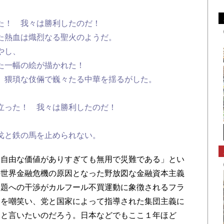
た！ 我々は勝利したのだ！
た熱血は熾烈なる聖火のようだ。
やし、
た一幅の絵が描かれた！
、猥瑣な伎倆で巍々たる中華を揺るがした。
立った！ 我々は勝利したのだ！
戈と鉄の馬を止められない。
自由な価値がありすぎても無用で災難である」とい
の世界金融危機の原因となった野放図な金融資本主義
問題への干渉がカルフール不買運動に象徴されるフラ
とを嘲笑い、党と国家によって指導された集団主義に
ると言いたいのだろう。日本などでもここ１年ほど