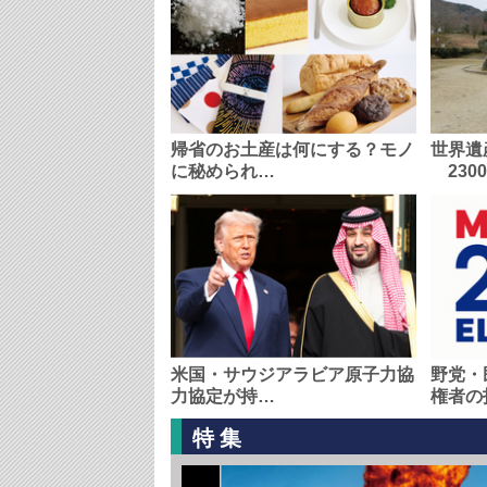
帰省のお土産は何にする？モノ
世界遺
に秘められ…
230
米国・サウジアラビア原子力協
野党・
力協定が持…
権者の
特集