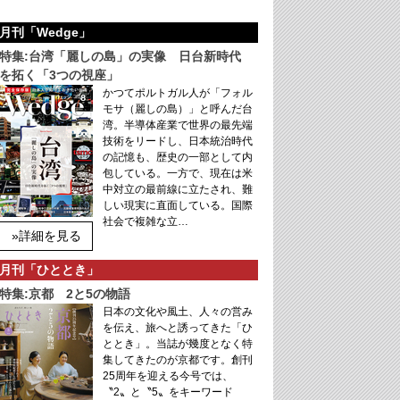
月刊「Wedge」
特集:台湾「麗しの島」の実像 日台新時代
を拓く「3つの視座」
かつてポルトガル人が「フォル
モサ（麗しの島）」と呼んだ台
湾。半導体産業で世界の最先端
技術をリードし、日本統治時代
の記憶も、歴史の一部として内
包している。一方で、現在は米
中対立の最前線に立たされ、難
しい現実に直面している。国際
社会で複雑な立…
»詳細を見る
月刊「ひととき」
特集:京都 2と5の物語
日本の文化や風土、人々の営み
を伝え、旅へと誘ってきた「ひ
ととき」。当誌が幾度となく特
集してきたのが京都です。創刊
25周年を迎える今号では、
〝2〟と〝5〟をキーワード