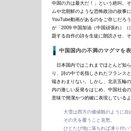
中国の力は最大だ！」という絶叫。
ムや北朝鮮のような恐怖政治の故事
YouTube動画があるのをご存じだ
が「2009 中国加油（中国頑張れ）（
題する自作の詩を生徒に朗読させ、
中国国内の不満のマグマを
日本国内ではこれまでほとんど知ら
り、詩の中で名指しされたフランス
端きわまりない。しかし、北京五輪
内の激しい反発をはじめ、中国社会
意味で簡潔かつ的確に表現している
大雪は西方の価値観のように自
その天を覆うこと哀愁。
ひとたび地に落ちれば凍り付い