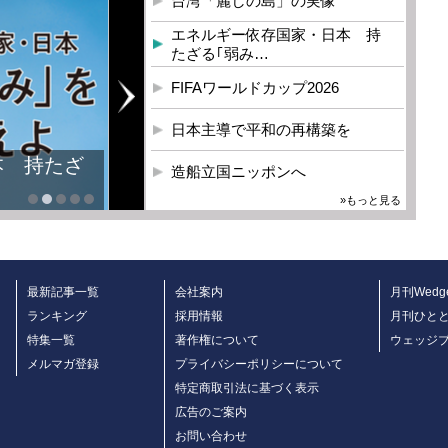
台湾「麗しの島」の実像
エネルギー依存国家・日本 持
たざる｢弱み…
FIFAワールドカップ2026
日本主導で平和の再構築を
本 持たざ
造船立国ニッポンへ
»もっと見る
最新記事一覧
会社案内
月刊Wedg
ランキング
採用情報
月刊ひと
特集一覧
著作権について
ウェッジ
メルマガ登録
プライバシーポリシーについて
特定商取引法に基づく表示
広告のご案内
お問い合わせ