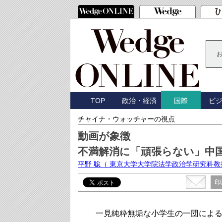
TOP
政治・経済
ビ
国際
チャイナ・ウォッチャーの視点
動画が象徴
不満解消に「頑張らない」中
平野 聡
（ 東京大学大学院法学政治学研究科教
印
一見純粋無垢な小学生の一団による