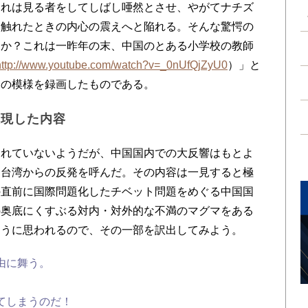
それは見る者をしてしばし唖然とさせ、やがてナチズ
に触れたときの内心の震えへと陥れる。そんな驚愕の
ろうか？これは一昨年の末、中国のとある小学校の教師
http://www.youtube.com/watch?v=_0nUfQjZyU0
）」と
その模様を録画したものである。
表現した内容
れていないようだが、中国国内での大反響はもとよ
と台湾からの反発を呼んだ。その内容は一見すると極
の直前に国際問題化したチベット問題をめぐる中国国
の奥底にくすぶる対内・対外的な不満のマグマをある
ように思われるので、その一部を訳出してみよう。
由に舞う。
てしまうのだ！