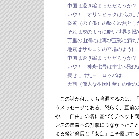
中国は退き縮まっただろうか？
いや！ オリンピックは成功し
炎黄（の子孫）の堅く毅然とし
それは灰のように暗い世界を燃
万里の山河には再び五彩に満ち
地震はサルコジの立場のように
中国は退き縮まっただろうか？
いや！ 神舟七号は宇宙へ飛び
痩せこけたヨーロッパは、
天朝（偉大な祖国中華）の金の
この詩が何よりも強調するのは、「
うメッセージである。恐らく、直前
や、「自由」の名に基づくチベット
ンスの国益への打撃につながったこ
よる経済発展と「安定」こそ優越す