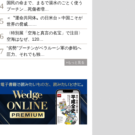
国民の命まで、まるで湯水のごとく使う
4
プーチン…死傷者増…
＜〝運命共同体〟の日米台＞中国こそが
5
世界の脅威....…
〈特別展「空海と真言の名宝」で注目〉
6
空海はなぜ、120…
“劣勢”プーチンがベラルーシ軍の参戦へ
7
圧力、それでも独…
»もっと見る