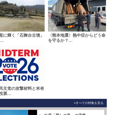
産に輝く「石舞台古墳」
〈熊本地震〉熱中症からどう命
0…
を守るか？…
民主党の攻撃材料と米有
投票…
»すべての特集を見る