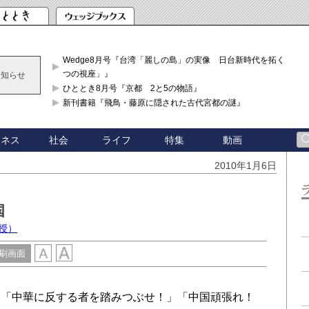
Wedge8月号『台湾「麗しの島」の実像 日台新時代を拓く「3
つの視座」』
お知らせ
ひととき8月号『京都 2と5の物語』
新刊書籍『飛鳥・藤原に隠された古代宮都の謎』
ジネス
社会
ライフ
特集
動画
2010年1月6日
国
授）
刷画面
「中華に反する者を踏みつぶせ！」「中国頑張れ！