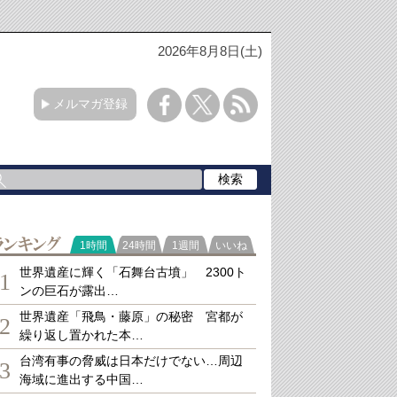
2026年8月8日(土)
メルマガ登録
ランキング
1時間
24時間
1週間
いいね
世界遺産に輝く「石舞台古墳」 2300ト
1
ンの巨石が露出…
世界遺産「飛鳥・藤原」の秘密 宮都が
2
繰り返し置かれた本…
台湾有事の脅威は日本だけでない…周辺
3
海域に進出する中国…