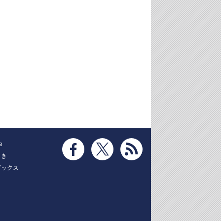
e
とき
ブックス