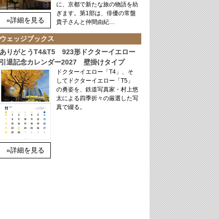
に、京都で新たな旅の物語を紡
ぎます。第1部は、俳優の常盤
»詳細を見る
貴子さんと仲間由紀…
ウェッジブックス
ありがとうT4&T5 923形ドクターイエロー
引退記念カレンダー2027 壁掛けタイプ
ドクターイエロー「T4」、そ
してドクターイエロー「T5」
の勇姿を、鉄道写真家・村上悠
太による四季折々の厳選した写
真で綴る。
»詳細を見る