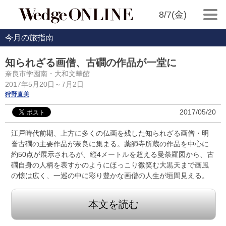
8/7(金)
今月の旅指南
知られざる画僧、古磵の作品が一堂に
奈良市学園南・大和文華館
2017年5月20日～7月2日
狩野直美
2017/05/20
江戸時代前期、上方に多くの仏画を残した知られざる画僧・明
誉古磵の主要作品が奈良に集まる。薬師寺所蔵の作品を中心に
約50点が展示されるが、縦4メートルを超える曼荼羅図から、古
磵自身の人柄を表すかのようにほっこり微笑む大黒天まで画風
の懐は広く、一巡の中に彩り豊かな画僧の人生が垣間見える。
本文を読む