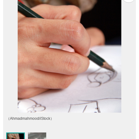
（Ahmadmahmood/iStock）