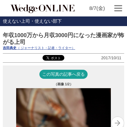
8/7(金)
使えない上司・使えない部下
年収1000万から月収3000円になった漫画家が怖
がる上司
吉田典史
（ ジャーナリスト・記者・ライター）
2017/10/11
この写真の記事へ戻る
（画像
1
/2）
神