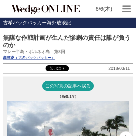
8/6(木)
古希バックパッカー海外放浪記
無謀な作戦計画が生んだ惨劇の責任は誰が負う
のか
マレー半島・ボルネオ島 第8回
高野凌
（ 古希バックパッカー）
2018/03/11
この写真の記事へ戻る
（画像
1
/7）
Ｋ
と