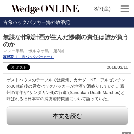
8/7(金)
古希バックパッカー海外放浪記
無謀な作戦計画が生んだ惨劇の責任は誰が負う
のか
マレー半島・ボルネオ島 第8回
高野凌
（ 古希バックパッカー）
2018/03/11
ゲストハウスのテーブルでは豪州、カナダ、NZ、アルゼンチン
の30歳前後の男女バックパッカーが地酒で酒盛りしていた。豪
州の青年が“サンダカン死の行進”(Sandakan Death Marches)と
呼ばれる旧日本軍の捕虜虐待問題について語っていた。
本文を読む