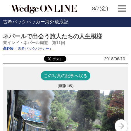
8/7(金)
古希バックパッカー海外放浪記
ネパールで出会う旅人たちの人生模様
東インド・ネパール周遊 第11回
高野凌
（ 古希バックパッカー）
2018/06/10
この写真の記事へ戻る
（画像
1
/5）
ト