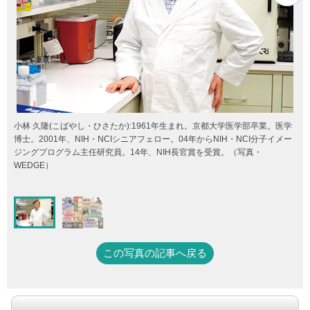
小林 久隆(こばやし・ひさたか):1961年生まれ。京都大学医学部卒業。医学
博士。2001年、NIH・NCIシニアフェロー。04年からNIH・NCI分子イメー
ジングプログラム主任研究員。14年、NIH長官賞を受賞。（写真・
WEDGE）
この写真の記事へ戻る