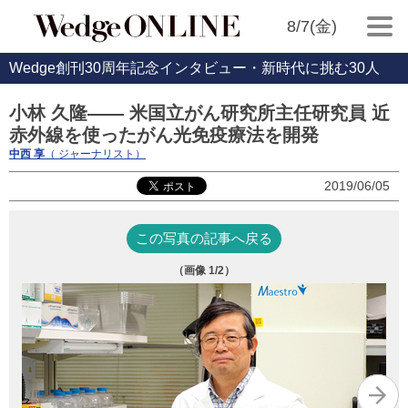
8/7(金)
Wedge創刊30周年記念インタビュー・新時代に挑む30人
小林 久隆―― 米国立がん研究所主任研究員 近
赤外線を使ったがん光免疫療法を開発
中西 享
（ ジャーナリスト）
2019/06/05
この写真の記事へ戻る
（画像
1
/2）
写