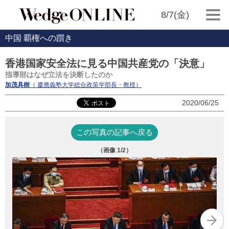
8/7(金)
中国 覇権への躓き
香港国家安全法に見る中国共産党の「決意」
指導部はなぜ立法を決断したのか
加茂具樹
（ 慶應義塾大学総合政策学部長・教授）
2020/06/25
この写真の記事へ戻る
（画像
1
/2）