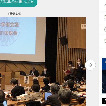
の写真の記事へ戻る
（画像
1
/4）
（出所）