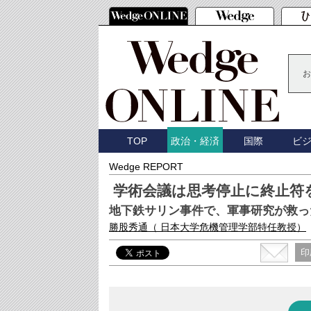
お
TOP
国際
ビ
政治・経済
Wedge REPORT
学術会議は思考停止に終止符
地下鉄サリン事件で、軍事研究が救っ
勝股秀通
（ 日本大学危機管理学部特任教授）
印