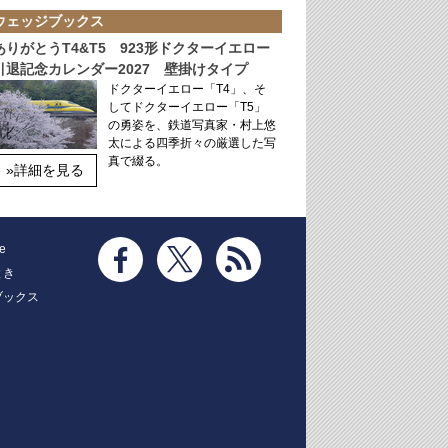
ウェッジブックス
ありがとうT4&T5 923形ドクターイエロー
引退記念カレンダー2027 壁掛けタイプ
ドクターイエロー「T4」、そ
してドクターイエロー「T5」
の勇姿を、鉄道写真家・村上悠
太による四季折々の厳選した写
真で綴る。
»詳細を見る
e
とき
ブックス