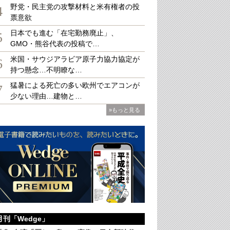
野党・民主党の攻撃材料と米有権者の投
4
票意欲
日本でも進む「在宅勤務廃止」、
5
GMO・熊谷代表の投稿で…
学術会議資料等を基に、ウェッジ作成
写真を拡大
米国・サウジアラビア原子力協力協定が
6
持つ懸念…不明瞭な…
猛暑による死亡の多い欧州でエアコンが
7
少ない理由…建物と…
»もっと見る
月刊「Wedge」