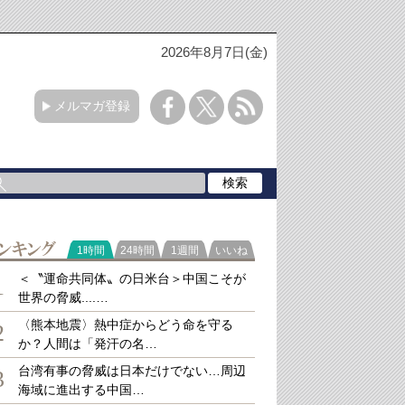
2026年8月7日(金)
メルマガ登録
ラ
1時間
24時間
1週間
いいね
キング
＜〝運命共同体〟の日米台＞中国こそが
1
世界の脅威....…
〈熊本地震〉熱中症からどう命を守る
2
か？人間は「発汗の名…
台湾有事の脅威は日本だけでない…周辺
3
海域に進出する中国…