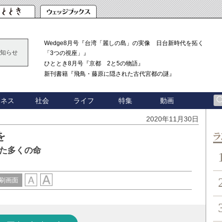
Wedge8月号『台湾「麗しの島」の実像 日台新時代を拓く
知らせ
「3つの視座」』
ひととき8月号『京都 2と5の物語』
新刊書籍『飛鳥・藤原に隠された古代宮都の謎』
ジネス
社会
ライフ
特集
動画
2020年11月30日
を
ン
た多くの命
刷画面