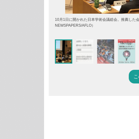
10月1日に開かれた日本学術会議総会。推薦した会員
NEWSPAPERS/AFLO）
こ