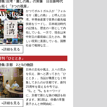
特集:台湾「麗しの島」の実像 日台新時代
を拓く「3つの視座」
かつてポルトガル人が「フォル
モサ（麗しの島）」と呼んだ台
湾。半導体産業で世界の最先端
技術をリードし、日本統治時代
の記憶も、歴史の一部として内
包している。一方で、現在は米
中対立の最前線に立たされ、難
しい現実に直面している。国際
社会で複雑な立…
»詳細を見る
月刊「ひととき」
特集:京都 2と5の物語
日本の文化や風土、人々の営み
を伝え、旅へと誘ってきた「ひ
ととき」。当誌が幾度となく特
集してきたのが京都です。創刊
25周年を迎える今号では、
〝2〟と〝5〟をキーワード
に、京都で新たな旅の物語を紡
ぎます。第1部は、俳優の常盤
»詳細を見る
貴子さんと仲間由紀…