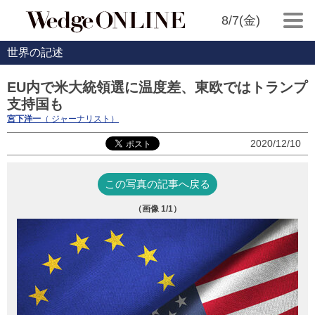
8/7(金)
世界の記述
EU内で米大統領選に温度差、東欧ではトランプ
支持国も
宮下洋一
（ ジャーナリスト）
2020/12/10
この写真の記事へ戻る
（画像
1
/1）