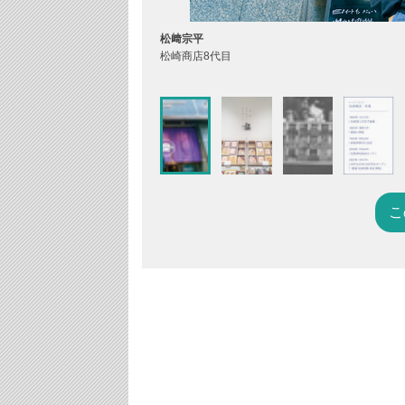
松﨑宗平
松崎商店8代目
こ