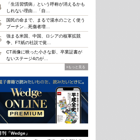
「生活習慣病」という呼称が消えるかも
4
しれない理由…「自…
国民の命まで、まるで湯水のごとく使う
5
プーチン…死傷者増…
の看板商品である瓦煎餅。店内で販売されるコーヒーと一緒に食べると、ほどよく
チする。
強まる米国、中国、ロシアの核軍拡競
6
争、FT紙の社説で覚…
CT画像に映った小さな影、卒業証書が
7
ないステージ4のが…
»もっと見る
月刊「Wedge」