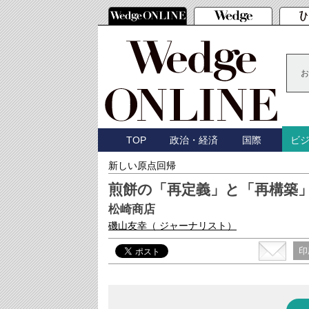
お
TOP
政治・経済
国際
ビ
新しい原点回帰
煎餅の「再定義」と「再構築」
松崎商店
磯山友幸
（ ジャーナリスト）
印