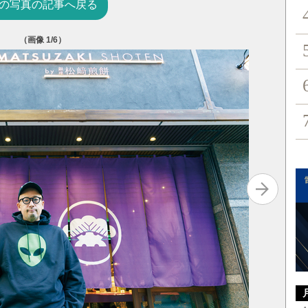
の写真の記事へ戻る
（画像
1
/6）
松﨑煎餅
ほどマッ