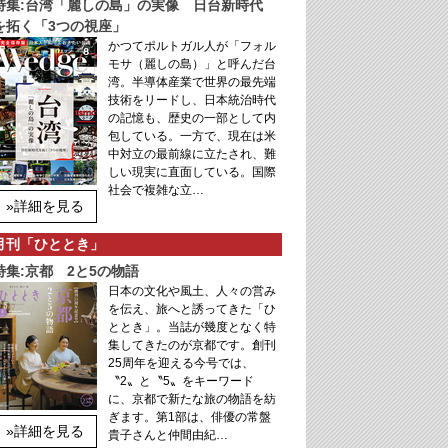
特集:台湾「麗しの島」の実像 日台新時代
を拓く「3つの視座」
かつてポルトガル人が「フォル
モサ（麗しの島）」と呼んだ台
湾。半導体産業で世界の最先端
技術をリードし、日本統治時代
の記憶も、歴史の一部として内
包している。一方で、現在は米
中対立の最前線に立たされ、難
しい現実に直面している。国際
社会で複雑な立…
»詳細を見る
月刊「ひととき」
特集:京都 2と5の物語
日本の文化や風土、人々の営み
を伝え、旅へと誘ってきた「ひ
ととき」。当誌が幾度となく特
集してきたのが京都です。創刊
25周年を迎える今号では、
〝2〟と〝5〟をキーワード
に、京都で新たな旅の物語を紡
ぎます。第1部は、俳優の常盤
»詳細を見る
貴子さんと仲間由紀…