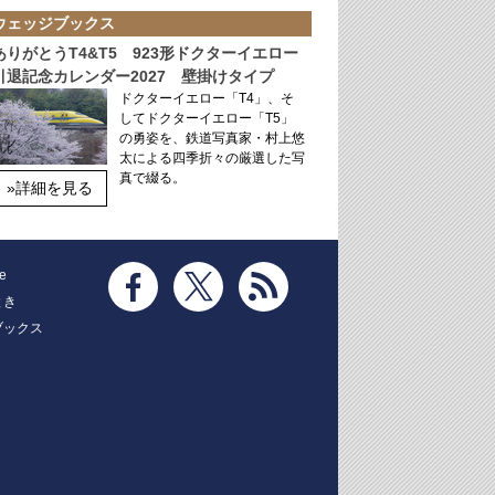
ウェッジブックス
ありがとうT4&T5 923形ドクターイエロー
引退記念カレンダー2027 壁掛けタイプ
ドクターイエロー「T4」、そ
してドクターイエロー「T5」
の勇姿を、鉄道写真家・村上悠
太による四季折々の厳選した写
真で綴る。
»詳細を見る
e
とき
ブックス