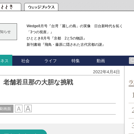
Wedge8月号『台湾「麗しの島」の実像 日台新時代を拓く
知らせ
「3つの視座」』
ひととき8月号『京都 2と5の物語』
新刊書籍『飛鳥・藤原に隠された古代宮都の謎』
社会
ライフ
特集
動画
ジネス
2022年4月4日
 老舗若旦那の大胆な挑戦
ン
刷画面