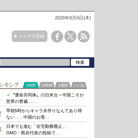
2026年8月6日(木)
メルマガ登録
ラ
1時間
24時間
1週間
いいね
キング
＜〝運命共同体〟の日米台＞中国こそが
1
世界の脅威....…
早朝5時からキャラ弁作りなんてあり得
2
ない……中国のお母…
日本でも進む「在宅勤務廃止」、
3
GMO・熊谷代表の投稿で…