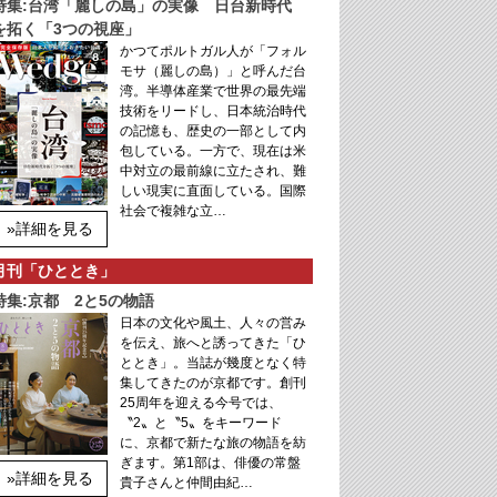
特集:台湾「麗しの島」の実像 日台新時代
を拓く「3つの視座」
かつてポルトガル人が「フォル
モサ（麗しの島）」と呼んだ台
湾。半導体産業で世界の最先端
技術をリードし、日本統治時代
の記憶も、歴史の一部として内
包している。一方で、現在は米
中対立の最前線に立たされ、難
しい現実に直面している。国際
社会で複雑な立…
»詳細を見る
月刊「ひととき」
特集:京都 2と5の物語
日本の文化や風土、人々の営み
を伝え、旅へと誘ってきた「ひ
ととき」。当誌が幾度となく特
集してきたのが京都です。創刊
25周年を迎える今号では、
〝2〟と〝5〟をキーワード
に、京都で新たな旅の物語を紡
ぎます。第1部は、俳優の常盤
»詳細を見る
貴子さんと仲間由紀…