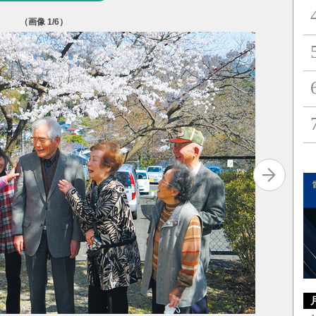
（画像
1
/6）
（出所）