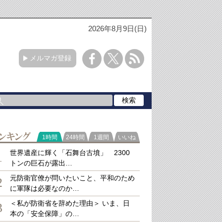
2026年8月9日(日)
メルマガ登録
ラ
1時間
24時間
1週間
いいね
キング
世界遺産に輝く「石舞台古墳」 2300
1
トンの巨石が露出…
元防衛官僚が問いたいこと、平和のため
2
に軍隊は必要なのか…
＜私が防衛省を辞めた理由＞ いま、日
3
本の「安全保障」の…