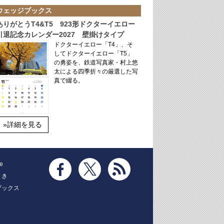
ウェッジブックス
ありがとうT4&T5 923形ドクターイエロー
引退記念カレンダー2027 壁掛けタイプ
ドクターイエロー「T4」、そ
してドクターイエロー「T5」
の勇姿を、鉄道写真家・村上悠
太による四季折々の厳選した写
真で綴る。
»詳細を見る
e
とき
ブックス