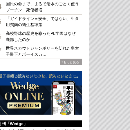
国民の命まで、まるで湯水のごとく使う
4
プーチン…死傷者増…
「ガイドライン＝安全」ではない、生食
淞北台「いきいきライフを推進する会」資料
写真を拡大
5
用鶏肉の衛生基準策…
高校野球の歴史を彩ったPL学園はなぜ
6
廃部したのか
世界スカウトジャンボリーを訪れた皇太
7
子殿下とボーイスカ…
»もっと見る
月刊「Wedge」