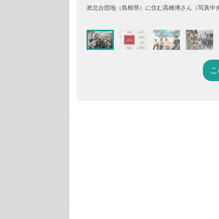
淞北台団地（島根県）に住む高橋博さん（写真中央
こ