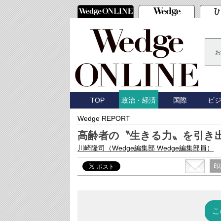
お
TOP
国際
ビ
政治・経済
Wedge REPORT
高齢者の〝生きる力〟を引き
川崎隆司
（Wedge編集部 Wedge編集部員）
印
こ