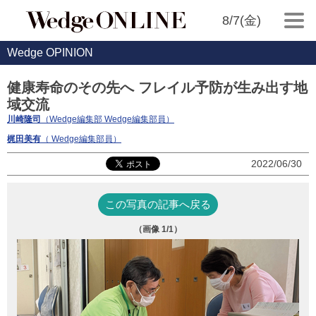
8/7(金)
Wedge OPINION
健康寿命のその先へ フレイル予防が生み出す地
域交流
川崎隆司
（Wedge編集部 Wedge編集部員）
梶田美有
（ Wedge編集部員）
2022/06/30
この写真の記事へ戻る
（画像
1
/1）