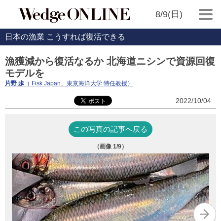
8/9(日)
日本の漁業 こうすれば復活できる
漁獲減から復活なるか 北海道ニシンで資源回復
モデルを
片野 歩
（ Fisk Japan、東京海洋大学 特任教授）
2022/10/04
この写真の記事へ戻る
（画像
1
/9）
北