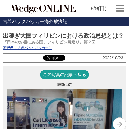
8/9(日)
古希バックパッカー海外放浪記
出稼ぎ大国フィリピンにおける政治思想とは？
『日本の対極にある国、フィリピン島巡り』第２回
高野凌
（ 古希バックパッカー）
2022/10/23
この写真の記事へ戻る
（画像
1
/7）
農