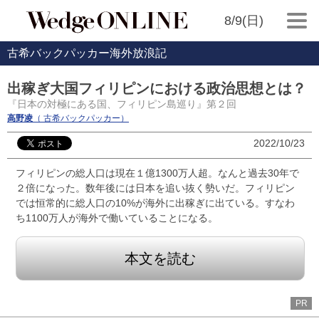
8/9(日)
古希バックパッカー海外放浪記
出稼ぎ大国フィリピンにおける政治思想とは？
『日本の対極にある国、フィリピン島巡り』第２回
高野凌
（ 古希バックパッカー）
2022/10/23
フィリピンの総人口は現在１億1300万人超。なんと過去30年で
２倍になった。数年後には日本を追い抜く勢いだ。フィリピン
では恒常的に総人口の10%が海外に出稼ぎに出ている。すなわ
ち1100万人が海外で働いていることになる。
本文を読む
PR