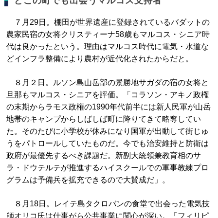
どこの町でも出会うマルコス支持者
７月29日。棚田が世界遺産に登録されているバダットの
農家民宿の女将クリスティーナ58歳もマルコス・シニア時
代は良かったという。理由はマルコス時代に電気・水道な
どインフラ整備により農村が近代化されたからだと。
８月２日。ルソン島山岳部の景勝地サガダの宿の女将と
旦那もマルコス・シニアを評価。「コラソン・アキノ政権
の末期からラモス政権の1990年代前半には新人民軍が山岳
地帯のキャンプからしばしば町に降りてきて略奪してい
た。そのたびに小学校が休みになり国軍が出動して街じゅ
うをパトロールしていたものだ。今でも治安維持と防衛は
政府が最優先するべき課題だ。新副大統領兼教育相のサ
ラ・ドウテルテが推進するハイスクールでの軍事教練プロ
グラムは予備兵を拡充できるので大賛成だ」。
８月18日。レイテ島タクロバンの食堂で出会った電気技
師オリコ氏は仕事がら公共事業に関心が深い。「フィリピ