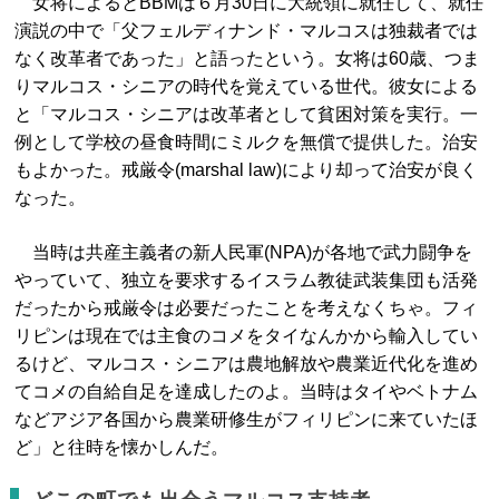
女将によるとBBMは６月30日に大統領に就任して、就任
演説の中で「父フェルディナンド・マルコスは独裁者では
なく改革者であった」と語ったという。女将は60歳、つま
りマルコス・シニアの時代を覚えている世代。彼女による
と「マルコス・シニアは改革者として貧困対策を実行。一
例として学校の昼食時間にミルクを無償で提供した。治安
もよかった。戒厳令(marshal law)により却って治安が良く
なった。
当時は共産主義者の新人民軍(NPA)が各地で武力闘争を
やっていて、独立を要求するイスラム教徒武装集団も活発
だったから戒厳令は必要だったことを考えなくちゃ。フィ
リピンは現在では主食のコメをタイなんかから輸入してい
るけど、マルコス・シニアは農地解放や農業近代化を進め
てコメの自給自足を達成したのよ。当時はタイやベトナム
などアジア各国から農業研修生がフィリピンに来ていたほ
ど」と往時を懐かしんだ。