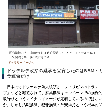
闘鶏賭博の店。以前は午前４時前営業していたが、ドゥテルテ政権
下で闘鶏は禁止され現在も閉鎖
ギャラリーページへ
ドゥテルテ政治の継承を宣言したのはBBM・サ
ラ連合だけ
日本ではドウテルテ前大統領は「フィリピンのトラン
プ」などと報道されて、麻薬撲滅キャンペーンでの強権的
取締りというマイナスイメージが定着しているのではない
か。しかし汚職撲滅、犯罪撲滅・治安維持という根本的問