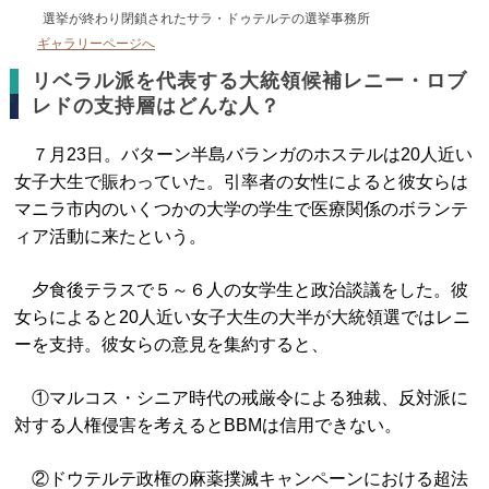
選挙が終わり閉鎖されたサラ・ドゥテルテの選挙事務所
ギャラリーページへ
リベラル派を代表する大統領候補レニー・ロブ
レドの支持層はどんな人？
７月23日。バターン半島バランガのホステルは20人近い
女子大生で賑わっていた。引率者の女性によると彼女らは
マニラ市内のいくつかの大学の学生で医療関係のボランテ
ィア活動に来たという。
夕食後テラスで５～６人の女学生と政治談議をした。彼
女らによると20人近い女子大生の大半が大統領選ではレニ
ーを支持。彼女らの意見を集約すると、
①マルコス・シニア時代の戒厳令による独裁、反対派に
対する人権侵害を考えるとBBMは信用できない。
②ドウテルテ政権の麻薬撲滅キャンペーンにおける超法