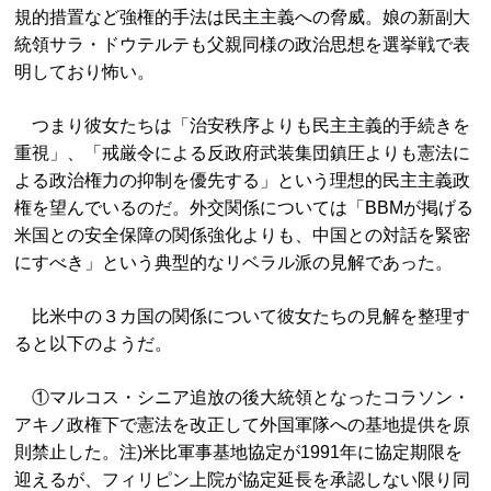
規的措置など強権的手法は民主主義への脅威。娘の新副大
統領サラ・ドウテルテも父親同様の政治思想を選挙戦で表
明しており怖い。
つまり彼女たちは「治安秩序よりも民主主義的手続きを
重視」、「戒厳令による反政府武装集団鎮圧よりも憲法に
よる政治権力の抑制を優先する」という理想的民主主義政
権を望んでいるのだ。外交関係については「BBMが掲げる
米国との安全保障の関係強化よりも、中国との対話を緊密
にすべき」という典型的なリベラル派の見解であった。
比米中の３カ国の関係について彼女たちの見解を整理す
ると以下のようだ。
①マルコス・シニア追放の後大統領となったコラソン・
アキノ政権下で憲法を改正して外国軍隊への基地提供を原
則禁止した。注)米比軍事基地協定が1991年に協定期限を
迎えるが、フィリピン上院が協定延長を承認しない限り同