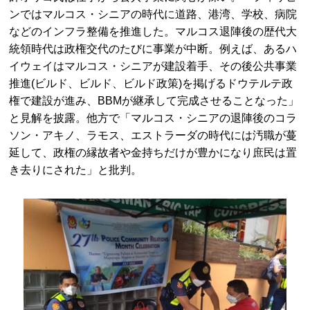
ンではマルコス・シニアの時代に道路、港湾、学校、病院
などのインフラ整備を推進した。マルコス退陣後の歴代大
統領時代は政権交代のたびに事業が中断。例えば、あるハ
イウェイはマルコス・シニアが建設着手、その後公共事業
推進(ビルド、ビルド、ビルド政策)を掲げるドウテルテ政
権で建設が進み、BBMが継承して完成させることなった」
と見解を披露。他方で「マルコス・シニアの退陣後のコラ
ソン・アキノ、ラモス、エストラーダの時代には汚職が蔓
延して、政権の縁故者や金持ちだけが豊かになり庶民は置
き去りにされた」と批判。