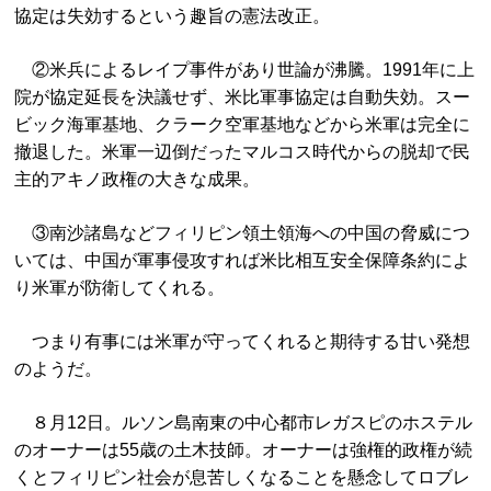
協定は失効するという趣旨の憲法改正。
②米兵によるレイプ事件があり世論が沸騰。1991年に上
院が協定延長を決議せず、米比軍事協定は自動失効。スー
ビック海軍基地、クラーク空軍基地などから米軍は完全に
撤退した。米軍一辺倒だったマルコス時代からの脱却で民
主的アキノ政権の大きな成果。
③南沙諸島などフィリピン領土領海への中国の脅威につ
いては、中国が軍事侵攻すれば米比相互安全保障条約によ
り米軍が防衛してくれる。
つまり有事には米軍が守ってくれると期待する甘い発想
のようだ。
８月12日。ルソン島南東の中心都市レガスピのホステル
のオーナーは55歳の土木技師。オーナーは強権的政権が続
くとフィリピン社会が息苦しくなることを懸念してロブレ