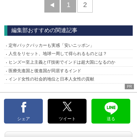
前
1
2
へ
編集部おすすめの関連記事
定年バックパッカーも実感「安いニッポン」
人生をリセット、地球一周して得られるものとは？
ヒンズー至上主義とIT技術でインドは超大国になるのか
医療先進国と後進国が同居するインド
インド女性の社会的地位と日本人女性の貢献
PR
シェア
ツイート
送る