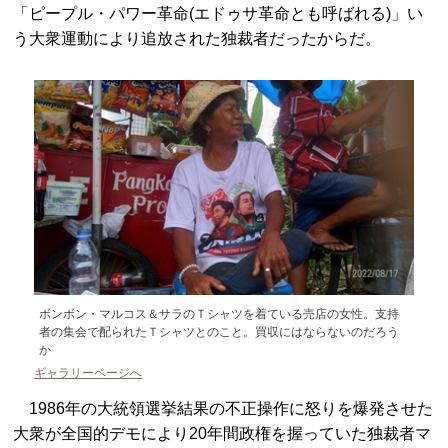
「ピープル・パワー革命(エドゥサ革命とも呼ばれる)」い
う大衆運動により追放された独裁者だったからだ。
ボンボン・マルコス＆サラのＴシャツを着ている売店の女性。支持
者の集会で配られたＴシャツとのこと。買収にはならないのだろう
か
ギャラリーページへ
1986年の大統領選挙結果の不正操作に怒りを爆発させた
大衆が全国的デモにより20年間政権を握っていた独裁者マ