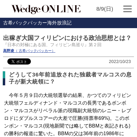
8/9(日)
古希バックパッカー海外放浪記
出稼ぎ大国フィリピンにおける政治思想とは？
『日本の対極にある国、フィリピン島巡り』第２回
高野凌
（ 古希バックパッカー）
2022/10/23
どうして36年前追放された独裁者マルコスの息
子が新大統領に？
今年５月９日の大統領選挙の結果、かつてのフィリピン
大統領フェルディナンド・マルコスの長男であるボンボ
ン・マルコスがリベラル派の現職副大統領のレニー・レブ
ロドにダブルスコアーの大差で圧勝(得票率69%)。このボ
ンボン・マルコス(現地新聞では略してBBMと表記される)
の勝利の報道に驚いた。BBMの父は36年前の1986年に