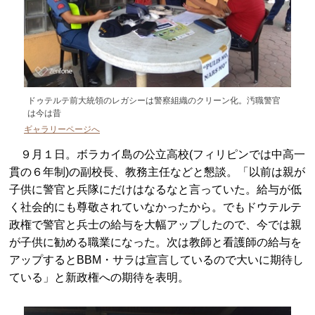
ドゥテルテ前大統領のレガシーは警察組織のクリーン化。汚職警官
は今は昔
ギャラリーページへ
９月１日。ボラカイ島の公立高校(フィリピンでは中高一
貫の６年制)の副校長、教務主任などと懇談。「以前は親が
子供に警官と兵隊にだけはなるなと言っていた。給与が低
く社会的にも尊敬されていなかったから。でもドウテルテ
政権で警官と兵士の給与を大幅アップしたので、今では親
が子供に勧める職業になった。次は教師と看護師の給与を
アップするとBBM・サラは宣言しているので大いに期待し
ている」と新政権への期待を表明。