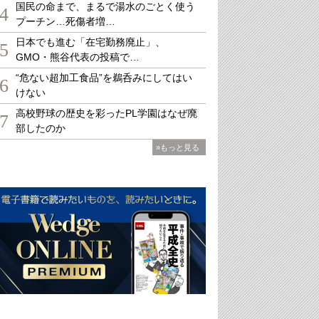
国民の命まで、まるで湯水のごとく使う
4
プーチン…死傷者増…
日本でも進む「在宅勤務廃止」、
5
GMO・熊谷代表の投稿で…
“危ない超加工食品”を鵜呑みにしてはい
6
けない
高校野球の歴史を彩ったPL学園はなぜ廃
7
部したのか
»もっと見る