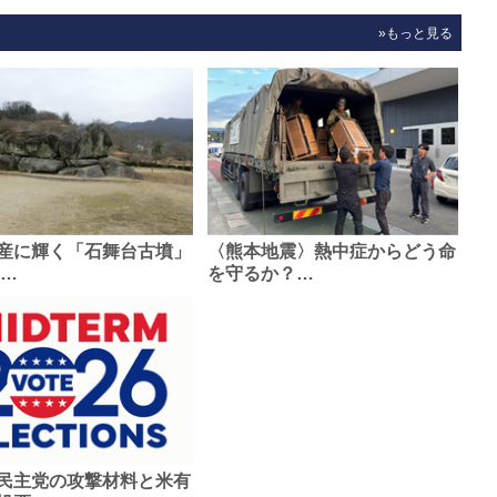
»もっと見る
産に輝く「石舞台古墳」
〈熊本地震〉熱中症からどう命
0…
を守るか？…
民主党の攻撃材料と米有