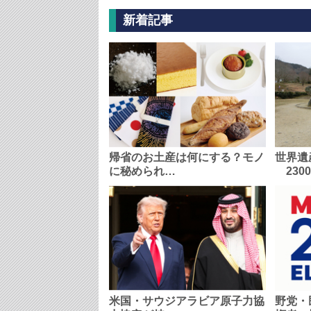
新着記事
帰省のお土産は何にする？モノ
世界遺
に秘められ…
230
米国・サウジアラビア原子力協
野党・