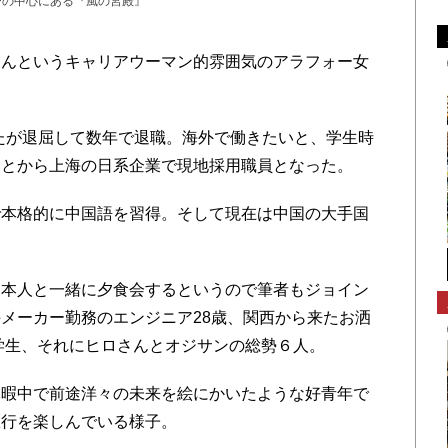
ーの中心にある『風の宮殿』
んというキャリアウーマン的雰囲気のアラフォー女
たが退屈して数年で退職。海外で働きたいと、学生時
ことから上海の日系企業で現地採用職員となった。
本格的に中国語を習得。そして現在は中国の大手国
。
本人と一緒に夕食会するというので筆者もジョイン
メーカー勤務のエンジニア28歳、関西から来たお洒
子学生、それにヒロさんとオジサンの総勢６人。
暇中で前途洋々の未来を絵にかいたような好青年で
旅行を楽しんでいる様子。