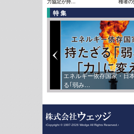
力協定が持…
権者の
特集
エネルギー依存国家・日
る｢弱み…
‹Copyright © 1997-2026 Wedge All Rights Reserved.›