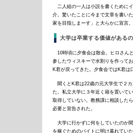
二人組の一人は小説を書くためにイ
介。驚いたことに今まで文章を書い
家を目指しまーす」と大らかに宣言
大学は卒業する価値がある
10時頃に夕食会は散会。ヒロさん
参したウィスキーで水割りを作って
K君が戻ってきた。夕食会ではK君は
聞くとK君は22歳の元大学生で２カ
た。私立大学に３年近く籍を置いて
取得していない。教務課に相談した
必要と宣告された。
大学に行かずに何をしていたのか聞
を稼ぐためのバイトに明け暮れてい