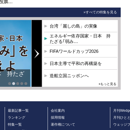
投票…
»すべての特集を見る
台湾「麗しの島」の実像
エネルギー依存国家・日本 持
たざる｢弱み…
FIFAワールドカップ2026
日本主導で平和の再構築を
本 持たざ
造船立国ニッポンへ
»もっと見る
最新記事一覧
会社案内
月刊Wedg
ランキング
採用情報
月刊ひと
特集一覧
著作権について
ウェッジ