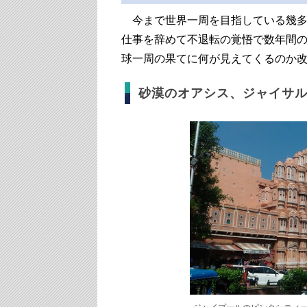
今まで世界一周を目指している幾多の
仕事を辞めて不退転の覚悟で数年間
球一周の果てに何が見えてくるのか
砂漠のオアシス、ジャイサ