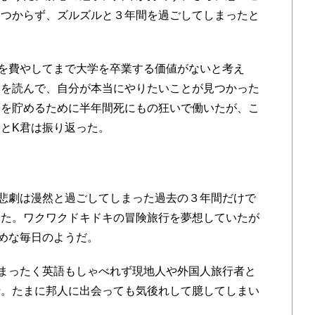
見つからず、ズルズルと３年間を過ごしてしまったと
を費やしてまで大学を卒業する価値がないと考え
本を読んで、自分が本当にやりたいことが見つかった
金を貯めるために半年間死にもの狂いで働いたが、こ
とK君は振り返った。
悲劇は漫然と過ごしてしまった過去の３年間だけで
った。ワクワクドキドキの冒険旅行を夢想していたが
めな毎日のようだ。
まったく英語もしゃべれず現地人や外国人旅行者と
行。たまに邦人に出会っても気後れして臆してしまい