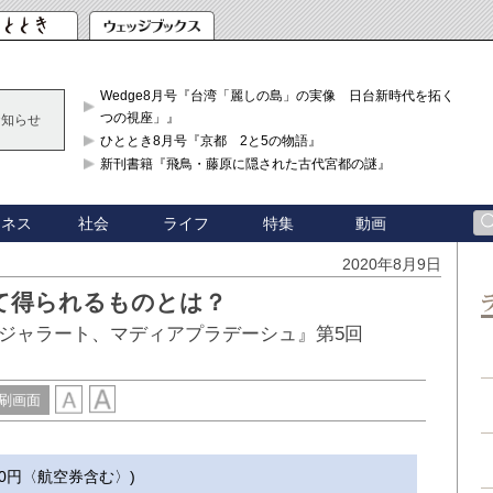
Wedge8月号『台湾「麗しの島」の実像 日台新時代を拓く「3
つの視座」』
お知らせ
ひととき8月号『京都 2と5の物語』
新刊書籍『飛鳥・藤原に隠された古代宮都の謎』
ジネス
社会
ライフ
特集
動画
2020年8月9日
て得られるものとは？
ジャラート、マディアプラデーシュ』第5回
刷画面
2000円〈航空券含む〉)