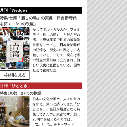
月刊「Wedge」
特集:台湾「麗しの島」の実像 日台新時代
を拓く「3つの視座」
かつてポルトガル人が「フォル
モサ（麗しの島）」と呼んだ台
湾。半導体産業で世界の最先端
技術をリードし、日本統治時代
の記憶も、歴史の一部として内
包している。一方で、現在は米
中対立の最前線に立たされ、難
しい現実に直面している。国際
社会で複雑な立…
»詳細を見る
月刊「ひととき」
特集:京都 2と5の物語
日本の文化や風土、人々の営み
を伝え、旅へと誘ってきた「ひ
ととき」。当誌が幾度となく特
集してきたのが京都です。創刊
25周年を迎える今号では、
〝2〟と〝5〟をキーワード