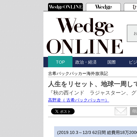
政治・経済
国際
ビ
TOP
古希バックパッカー海外放浪記
人生をリセット、地球一周し
『秋の西インド ラジャスターン、グ
高野凌
（ 古希バックパッカー）
印
(2019.10.3～12/3 62日間 総費用18万