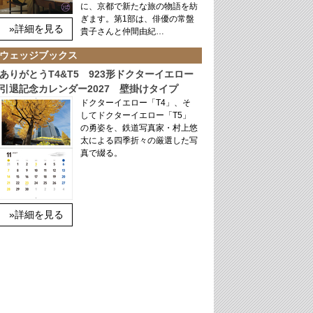
に、京都で新たな旅の物語を紡
ぎます。第1部は、俳優の常盤
»詳細を見る
貴子さんと仲間由紀…
ウェッジブックス
ありがとうT4&T5 923形ドクターイエロー
引退記念カレンダー2027 壁掛けタイプ
ドクターイエロー「T4」、そ
してドクターイエロー「T5」
の勇姿を、鉄道写真家・村上悠
太による四季折々の厳選した写
真で綴る。
»詳細を見る