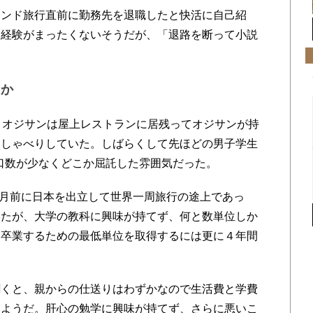
ンド旅行直前に勤務先を退職したと快活に自己紹
た経験がまったくないそうだが、「退路を断って小説
。
のか
とオジサンは屋上レストランに居残ってオジサンが持
おしゃべりしていた。しばらくして先ほどの男子学生
口数が少なくどこか屈託した雰囲気だった。
月前に日本を出立して世界一周旅行の途上であっ
いたが、大学の教科に興味が持てず、何と数単位しか
ら卒業するための最低単位を取得するには更に４年間
くと、親からの仕送りはわずかなので生活費と学費
たようだ。肝心の勉学に興味が持てず、さらに悪いこ