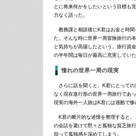
とに将来何かをしたいという目標も
力なく語った。
教務課と相談後にK君はお金と時間
た。そんな時に世界一周冒険旅行の
と気持ちが高揚したという。旅行資
の半年間は毎日が最高に充実していた
憧れの世界一周の現実
さらに話を聞くと、K君にとっての
なく現在進行形の世界一周旅行であ
現実の海外一人旅はK君には過酷で惨
K君の断片的な述懐を整理すると、
の会話を避けて黙々と孤独な貧乏旅
却って孤独感を深めてしまう。