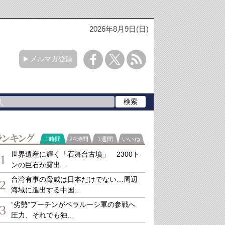
2026年8月9日(日)
メルマガ登録
ランキング
1時間
24時間
1週間
いいね
世界遺産に輝く「石舞台古墳」 2300ト
1
ンの巨石が露出…
台湾有事の脅威は日本だけでない…周辺
2
海域に進出する中国…
“劣勢”プーチンがベラルーシ軍の参戦へ
3
圧力、それでも独…