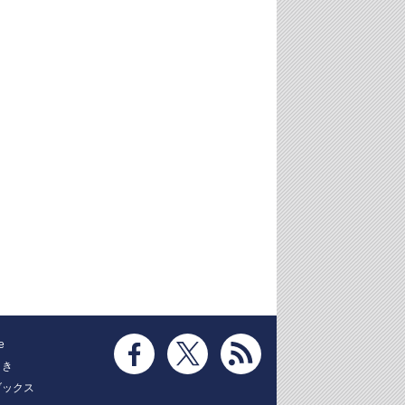
e
とき
ブックス