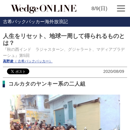
8/9(日)
古希バックパッカー海外放浪記
人生をリセット、地球一周して得られるものと
は？
『秋の西インド ラジャスターン、グジャラート、マディアプラデ
ーシュ』第5回
高野凌
（ 古希バックパッカー）
2020/08/09
コルカタのヤンキー系の二人組