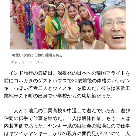
可愛い少女に心和む瞬間もある
ギャラリーページへ
インド旅行の最終日、深夜発の日本への帰国フライトを
前にコルカタのゲストハウスで20歳前後の体格のいいヤン
キーっぽい若者二人とウィスキーを飲んだ。彼らは京浜工
業地帯の下町の出身で小学校からの幼馴染だった。
二人とも地元の工業高校を中退して遊んでいたが、遊び
仲間の伝手で仕事を始めた。一人は解体作業、もう一人は
内装関係であった。ヤンキー系の縦社会の職場なので仕事
はキツイがヤンキー上がりの親方の面倒見がいいので二人