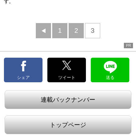
す。
前
1
2
3
へ
PR
シェア
ツイート
送る
連載バックナンバー
トップページ