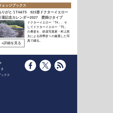
ウェッジブックス
ありがとうT4&T5 923形ドクターイエロー
引退記念カレンダー2027 壁掛けタイプ
ドクターイエロー「T4」、そ
してドクターイエロー「T5」
の勇姿を、鉄道写真家・村上悠
太による四季折々の厳選した写
真で綴る。
»詳細を見る
e
とき
ブックス