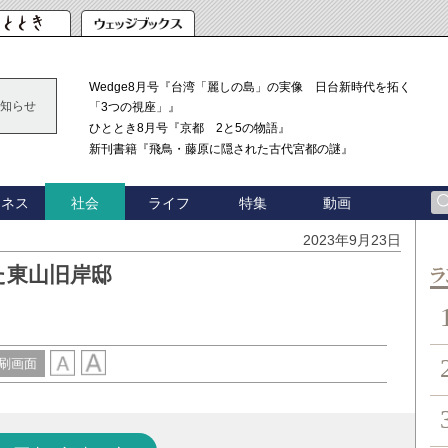
Wedge8月号『台湾「麗しの島」の実像 日台新時代を拓く
知らせ
「3つの視座」』
ひととき8月号『京都 2と5の物語』
新刊書籍『飛鳥・藤原に隠された古代宮都の謎』
ジネス
ライフ
特集
動画
社会
2023年9月23日
た東山旧岸邸
ン
刷画面