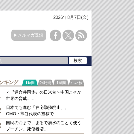
2026年8月7日(金)
メルマガ登録
ラ
1時間
24時間
1週間
いいね
キング
＜〝運命共同体〟の日米台＞中国こそが
1
世界の脅威....…
日本でも進む「在宅勤務廃止」、
2
GMO・熊谷代表の投稿で…
国民の命まで、まるで湯水のごとく使う
3
プーチン…死傷者増…