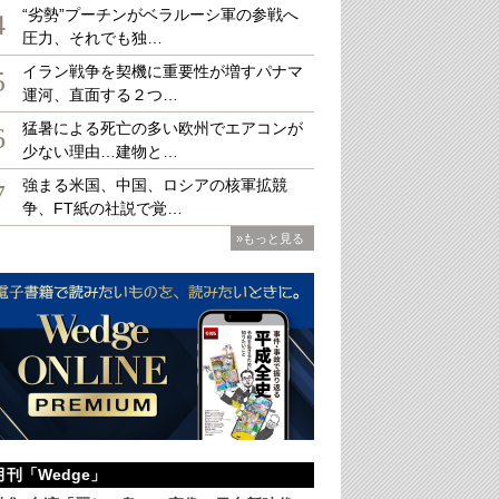
“劣勢”プーチンがベラルーシ軍の参戦へ
4
圧力、それでも独…
イラン戦争を契機に重要性が増すパナマ
5
運河、直面する２つ…
た岸邸。小川の流れる広々とした和風庭園は四季折々のさまざまな表情を見せる。
よって、室内からもこの庭を一望することができる
写真を拡大
猛暑による死亡の多い欧州でエアコンが
6
少ない理由…建物と…
強まる米国、中国、ロシアの核軍拡競
7
争、FT紙の社説で覚…
»もっと見る
月刊「Wedge」