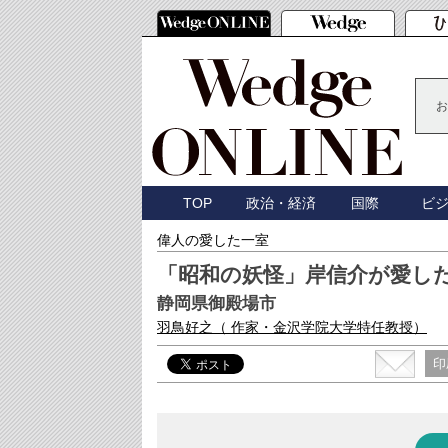
お
TOP
政治・経済
国際
ビ
偉人の愛した一室
「昭和の妖怪」岸信介が愛し
静岡県御殿場市
羽鳥好之
（ 作家・金沢学院大学特任教授）
印