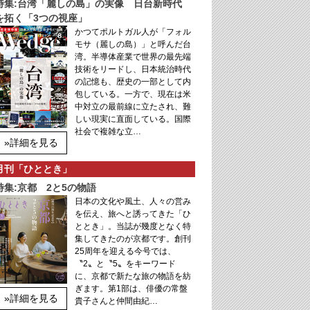
特集:台湾「麗しの島」の実像 日台新時代
を拓く「3つの視座」
かつてポルトガル人が「フォル
モサ（麗しの島）」と呼んだ台
湾。半導体産業で世界の最先端
技術をリードし、日本統治時代
の記憶も、歴史の一部として内
包している。一方で、現在は米
中対立の最前線に立たされ、難
しい現実に直面している。国際
社会で複雑な立…
»詳細を見る
月刊「ひととき」
特集:京都 2と5の物語
日本の文化や風土、人々の営み
を伝え、旅へと誘ってきた「ひ
ととき」。当誌が幾度となく特
集してきたのが京都です。創刊
25周年を迎える今号では、
〝2〟と〝5〟をキーワード
に、京都で新たな旅の物語を紡
ぎます。第1部は、俳優の常盤
»詳細を見る
貴子さんと仲間由紀…