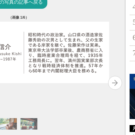
の写真の記事へ戻る
（画像
1
/6）
庭から見
きな窓に