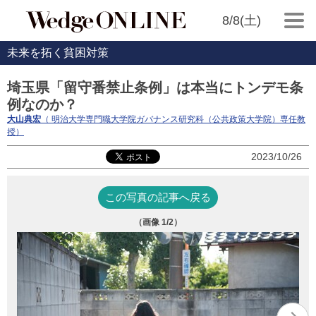
8/8(土)
未来を拓く貧困対策
埼玉県「留守番禁止条例」は本当にトンデモ条
例なのか？
大山典宏
（ 明治大学専門職大学院ガバナンス研究科（公共政策大学院）専任教
授）
2023/10/26
この写真の記事へ戻る
（画像
1
/2）
写